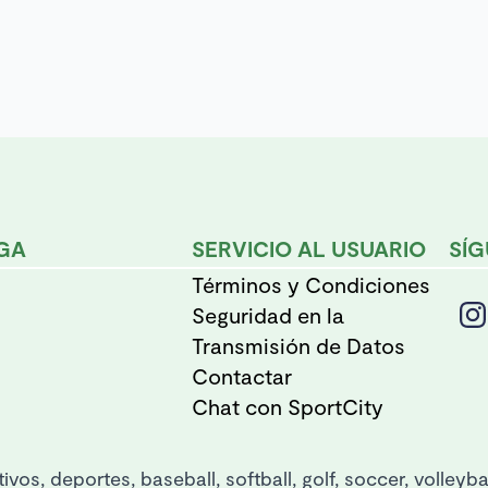
ágina
e
roducto
GA
SERVICIO AL USUARIO
SÍ
Términos y Condiciones
Seguridad en la
Transmisión de Datos
Contactar
Chat con SportCity
ivos, deportes, baseball, softball, golf, soccer, volleyb