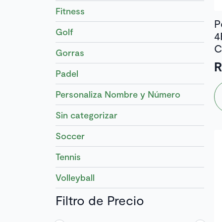
Fitness
P
Golf
4
C
Gorras
Padel
E
Personaliza Nombre y Número
p
ti
Sin categorizar
mú
va
Soccer
L
Tennis
o
s
Volleyball
p
el
Filtro de Precio
e