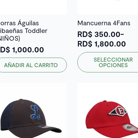
ágina
e
orras Águilas
Mancuerna 4Fans
roducto
ibaeñas Toddler
RD$
350.00
-
NIÑOS)
Rango
RD$
1,800.00
RD$
1,000.00
de
Este
SELECCIONAR
precios:
producto
AÑADIR AL CARRITO
OPCIONES
desde
tiene
múltiples
RD$ 350.00
variantes.
hasta
Las
RD$ 1,800.00
opciones
se
pueden
elegir
en