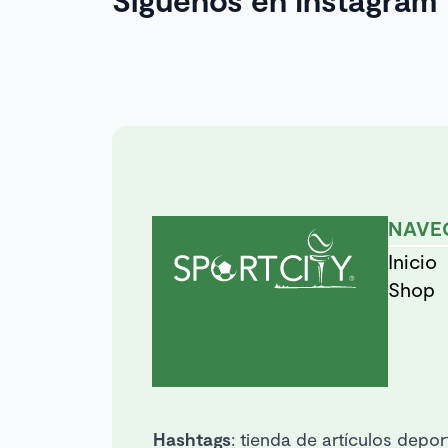
p
d
p
NAVE
Inicio
Shop
Hashtags
: tienda de artículos deport