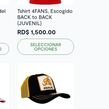
del
Tshirt 4FANS, Escogido
BACK to BACK
(JUVENIL)
RD$
1,500.00
Este
SELECCIONAR
producto
O
OPCIONES
tiene
múltiples
variantes.
Las
opciones
se
pueden
elegir
en
la