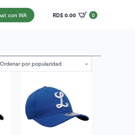
RD$
0.00
at con WA
0