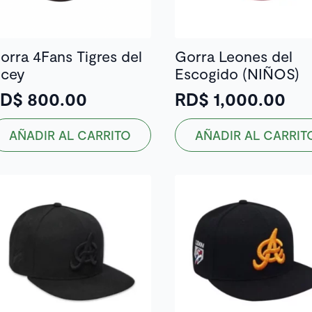
la
página
de
orra 4Fans Tigres del
Gorra Leones del
producto
icey
Escogido (NIÑOS)
RD$
800.00
RD$
1,000.00
AÑADIR AL CARRITO
AÑADIR AL CARRIT