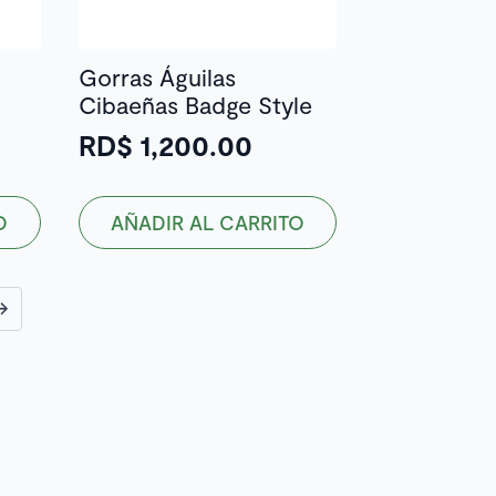
página
de
Gorras Águilas
producto
Cibaeñas Badge Style
RD$
1,200.00
O
AÑADIR AL CARRITO
→