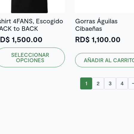
shirt 4FANS, Escogido
Gorras Águilas
ACK to BACK
Cibaeñas
RD$
1,500.00
RD$
1,100.00
ste
SELECCIONAR
roducto
OPCIONES
AÑADIR AL CARRIT
ene
ltiples
riantes.
1
2
3
4
as
pciones
e
ueden
egir
n