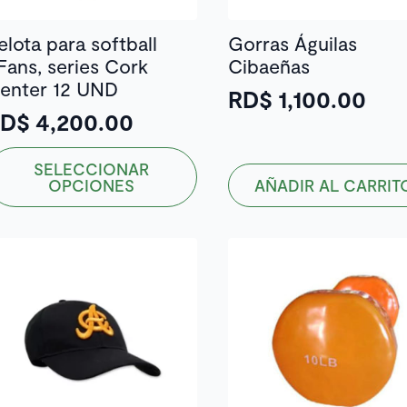
elota para softball
Gorras Águilas
Fans, series Cork
Cibaeñas
enter 12 UND
RD$
1,100.00
RD$
4,200.00
ste
SELECCIONAR
roducto
OPCIONES
AÑADIR AL CARRIT
ene
ltiples
riantes.
as
pciones
e
ueden
egir
n