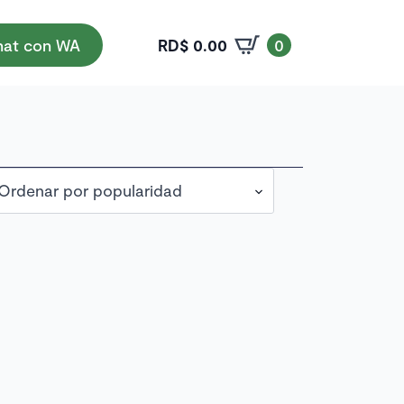
RD$
0.00
at con WA
0