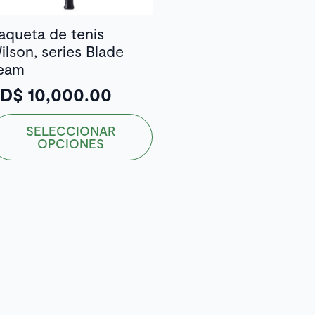
aqueta de tenis
ilson, series Blade
eam
RD$
10,000.00
ste
SELECCIONAR
roducto
OPCIONES
ene
ltiples
riantes.
as
pciones
e
ueden
egir
n