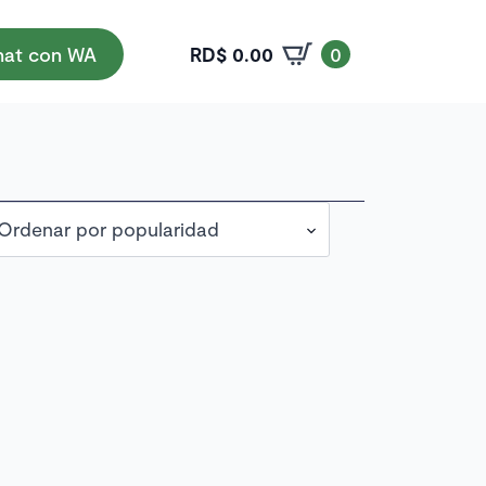
RD$
0.00
at con WA
0