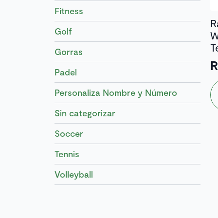
Fitness
R
Golf
W
T
Gorras
Padel
E
Personaliza Nombre y Número
p
ti
Sin categorizar
mú
va
Soccer
L
Tennis
o
s
Volleyball
p
el
e