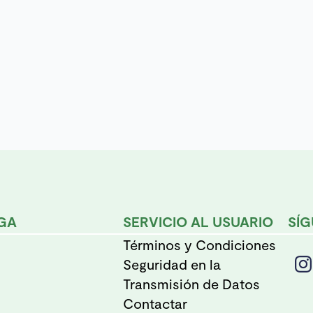
ágina
e
roducto
GA
SERVICIO AL USUARIO
SÍ
Términos y Condiciones
Seguridad en la
Transmisión de Datos
Contactar