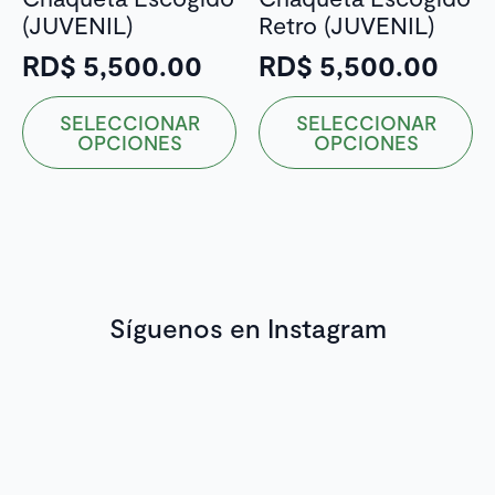
página
página
(JUVENIL)
Retro (JUVENIL)
de
de
producto
producto
RD$
5,500.00
RD$
5,500.00
Este
Este
SELECCIONAR
SELECCIONAR
producto
producto
OPCIONES
OPCIONES
tiene
tiene
múltiples
múltiples
variantes.
variantes.
Las
Las
opciones
opciones
se
se
Síguenos en Instagram
pueden
pueden
elegir
elegir
en
en
la
la
página
página
de
de