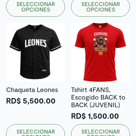
Este
Este
SELECCIONAR
SELECCIONAR
producto
producto
OPCIONES
OPCIONES
tiene
tiene
múltiples
múltiples
variantes.
variantes.
Las
Las
opciones
opciones
se
se
pueden
pueden
elegir
elegir
en
en
la
la
Chaqueta Leones
Tshirt 4FANS,
página
página
Escogido BACK to
de
de
RD$
5,500.00
BACK (JUVENIL)
producto
producto
RD$
1,500.00
Este
Este
SELECCIONAR
SELECCIONAR
producto
producto