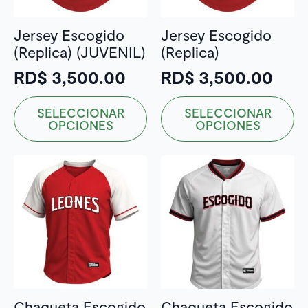
en
la
Jersey Escogido
Jersey Escogido
página
(Replica) (JUVENIL)
(Replica)
de
producto
RD$
3,500.00
RD$
3,500.00
Este
Este
SELECCIONAR
SELECCIONAR
producto
producto
OPCIONES
OPCIONES
tiene
tiene
múltiples
múltiples
variantes.
variantes.
Las
Las
opciones
opciones
se
se
pueden
pueden
elegir
elegir
en
en
la
la
Chaqueta Escogido
Chaqueta Escogido