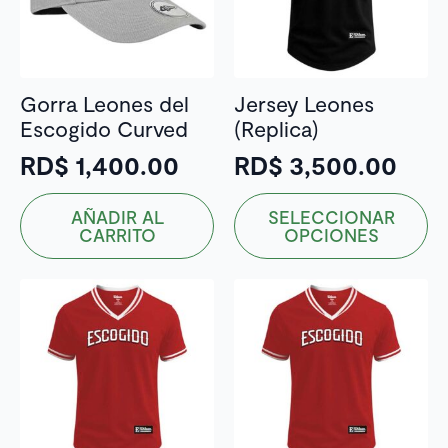
Gorra Leones del
Jersey Leones
Escogido Curved
(Replica)
RD$
1,400.00
RD$
3,500.00
Este
AÑADIR AL
SELECCIONAR
producto
CARRITO
OPCIONES
tiene
múltiples
variantes.
Las
opciones
se
pueden
elegir