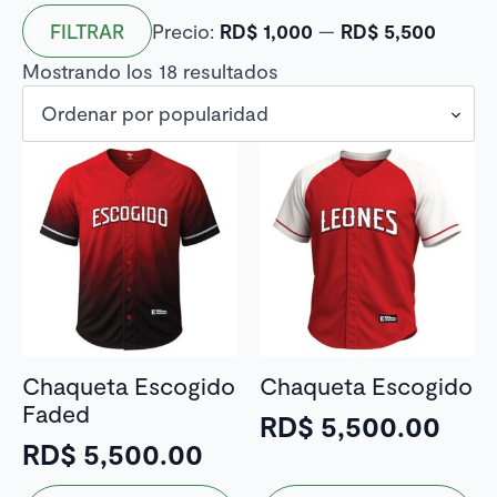
Precio
Precio
Precio:
RD$ 1,000
—
RD$ 5,500
FILTRAR
mínimo
máximo
Ordenado
Mostrando los 18 resultados
por
popularidad
Chaqueta Escogido
Chaqueta Escogido
Faded
RD$
5,500.00
RD$
5,500.00