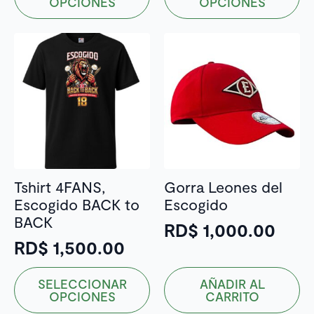
OPCIONES
OPCIONES
tiene
tiene
múltiples
múltiples
variantes.
variantes.
Las
Las
opciones
opciones
se
se
pueden
pueden
elegir
elegir
en
en
la
la
Tshirt 4FANS,
Gorra Leones del
página
página
Escogido BACK to
Escogido
de
de
BACK
producto
producto
RD$
1,000.00
RD$
1,500.00
Este
SELECCIONAR
AÑADIR AL
producto
OPCIONES
CARRITO
tiene