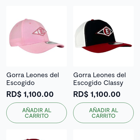
múltiples
variantes.
Las
opciones
se
pueden
elegir
en
la
Gorra Leones del
Gorra Leones del
página
Escogido
Escogido Classy
de
producto
RD$
1,100.00
RD$
1,100.00
AÑADIR AL
AÑADIR AL
CARRITO
CARRITO