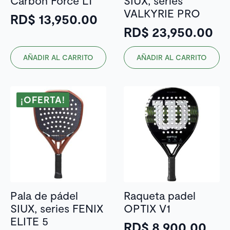
VALKYRIE PRO
RD$
13,950.00
RD$
23,950.00
AÑADIR AL CARRITO
AÑADIR AL CARRITO
¡OFERTA!
Pala de pádel
Raqueta padel
SIUX, series FENIX
OPTIX V1
ELITE 5
RD$
8,900.00