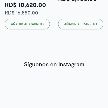
RD$
10,620.00
El
El
RD$
16,850.00
precio
precio
AÑADIR AL CARRITO
AÑADIR AL CARRITO
original
actual
era:
es:
RD$ 16,850.00.
RD$ 10,620.00.
Síguenos en Instagram