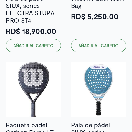
SIUX, series
Bag
ELECTRA STUPA
RD$
5,250.00
PRO ST4
RD$
18,900.00
AÑADIR AL CARRITO
AÑADIR AL CARRITO
Raqueta padel
Pala de pádel
Carbon Force LT
SIUX, series