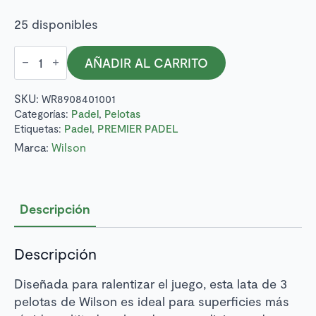
25 disponibles
Pelotas
AÑADIR AL CARRITO
de
padel
Wilson,
SKU:
WR8908401001
series
PREMIER
Categorías:
Padel
,
Pelotas
PADEL
Etiquetas:
Padel
,
PREMIER PADEL
cantidad
Marca:
Wilson
Descripción
Descripción
Diseñada para ralentizar el juego, esta lata de 3
pelotas de Wilson es ideal para superficies más