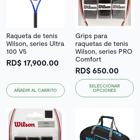
pueden
pueden
elegir
elegir
en
en
la
la
Raqueta de tenis
Grips para
página
página
Wilson, series Ultra
raquetas de tenis
de
de
100 V5
Wilson, series PRO
producto
producto
Comfort
RD$
17,900.00
RD$
650.00
Este
SELECCIONAR
producto
AÑADIR AL CARRITO
OPCIONES
tiene
múltiples
variantes.
Las
opciones
se