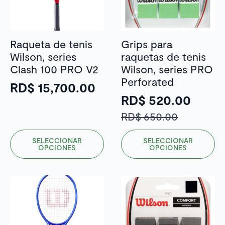
Raqueta de tenis
Grips para
Wilson, series
raquetas de tenis
Clash 100 PRO V2
Wilson, series PRO
Perforated
RD$
15,700.00
RD$
520.00
El
El
RD$
650.00
precio
precio
Este
Este
SELECCIONAR
SELECCIONAR
original
actual
producto
producto
OPCIONES
OPCIONES
era:
es:
tiene
tiene
múltiples
múltiples
RD$ 650.00.
RD$ 520.00.
variantes.
variantes.
Las
Las
opciones
opciones
se
se