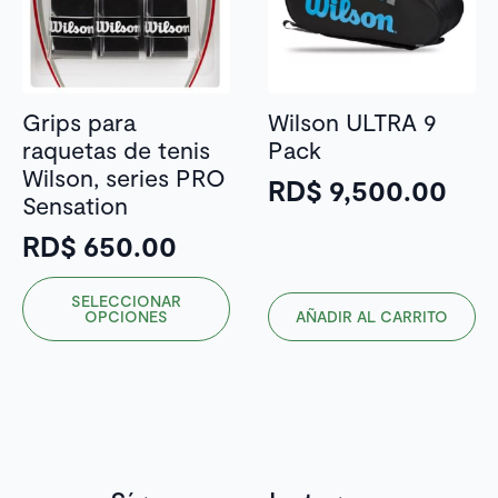
pueden
elegir
en
la
Grips para
Wilson ULTRA 9
página
raquetas de tenis
Pack
de
Wilson, series PRO
RD$
9,500.00
producto
Sensation
RD$
650.00
Este
SELECCIONAR
producto
OPCIONES
AÑADIR AL CARRITO
tiene
múltiples
variantes.
Las
opciones
se