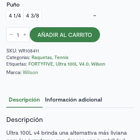
Puño
4 1/4
4 3/8
Raqueta
AÑADIR AL CARRITO
de
tenis
Wilson,
SKU:
WR108411
series
Ultra
Categorías:
Raquetas
,
Tennis
100L
Etiquetas:
FORTYFIVE
,
Ultra 100L V4.0
,
Wilson
V4.0
Marca:
Wilson
cantidad
Descripción
Información adicional
Descripción
Ultra 100L v4 brinda una alternativa más liviana