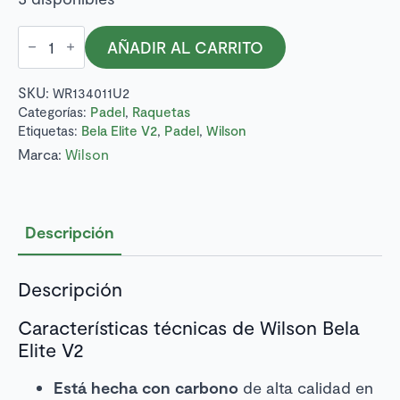
Raqueta
AÑADIR AL CARRITO
padel
Bela
Elite
SKU:
WR134011U2
V2
cantidad
Categorías:
Padel
,
Raquetas
Etiquetas:
Bela Elite V2
,
Padel
,
Wilson
Marca:
Wilson
Descripción
Descripción
Características técnicas de Wilson Bela
Elite V2
Está hecha con carbono
de alta calidad en