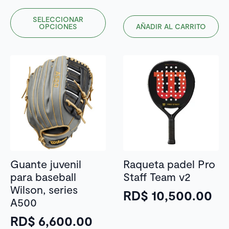
Este
SELECCIONAR
producto
OPCIONES
AÑADIR AL CARRITO
tiene
múltiples
variantes.
Las
opciones
se
pueden
elegir
en
la
Guante juvenil
Raqueta padel Pro
página
para baseball
Staff Team v2
de
Wilson, series
RD$
10,500.00
producto
A500
RD$
6,600.00