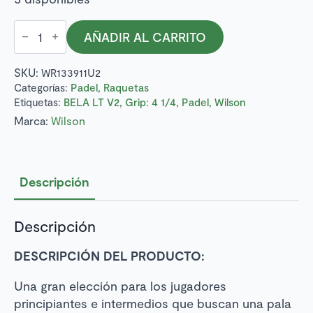
Raqueta
AÑADIR AL CARRITO
padel
BELA
LT
SKU:
WR133911U2
V2
cantidad
Categorías:
Padel
,
Raquetas
Etiquetas:
BELA LT V2
,
Grip: 4 1/4
,
Padel
,
Wilson
Marca:
Wilson
Descripción
Descripción
DESCRIPCIÓN DEL PRODUCTO:
Una gran elección para los jugadores
principiantes e intermedios que buscan una pala